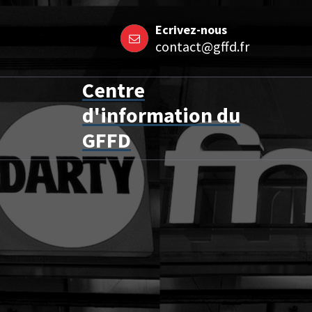
Aller
Ecrivez-nous
au
contact@gffd.fr
contenu
Centre
d'information du
GFFD