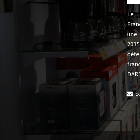
Le
Fran
une 
201
défe
fran
DART
c