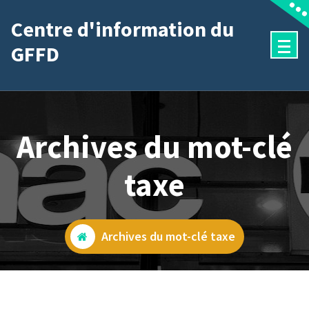
Aller
Centre d'information du
au
GFFD
contenu
Archives du mot-clé
taxe
Archives du mot-clé taxe