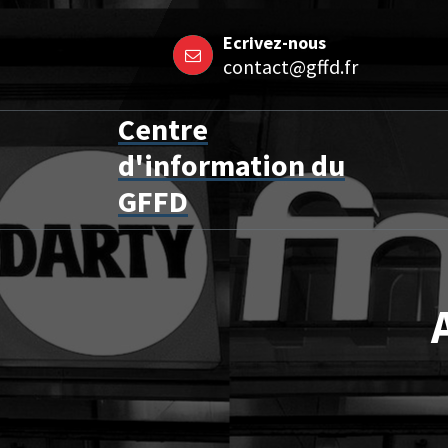
Aller
Ecrivez-nous
au
contact@gffd.fr
contenu
Centre
d'information du
GFFD