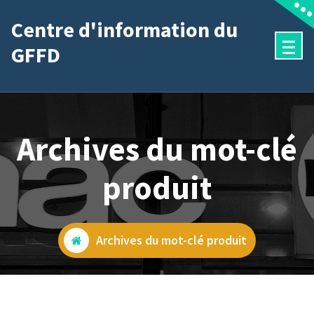
Aller
Centre d'information du
au
GFFD
contenu
Archives du mot-clé
produit
Archives du mot-clé produit