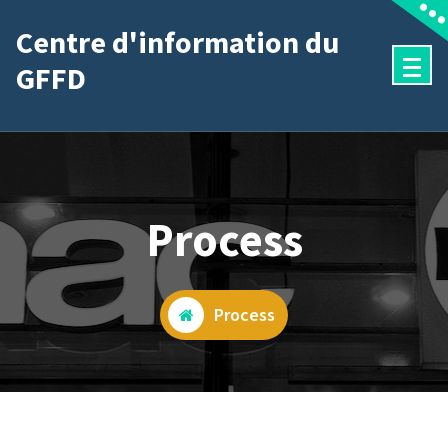
Aller
Centre d'information du
au
GFFD
contenu
Process
Process