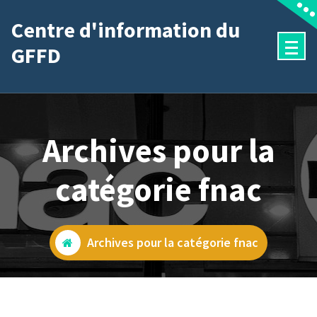
Aller
Centre d'information du
au
GFFD
contenu
Archives pour la
catégorie fnac
Archives pour la catégorie fnac