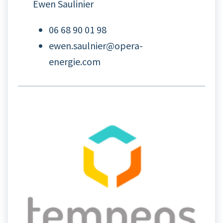
Ewen Saulinier
06 68 90 01 98
ewen.saulnier@opera-
energie.com